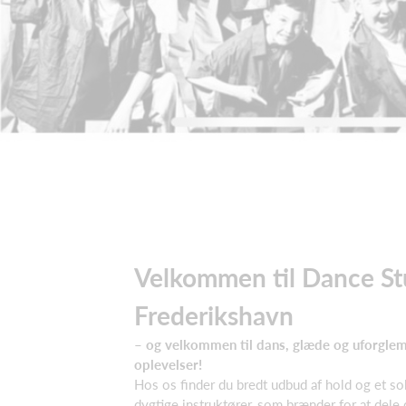
Velkommen til Dance St
Frederikshavn
– og velkommen til dans, glæde og uforgle
oplevelser!
Hos os finder du bredt udbud af hold og et sol
dygtige instruktører, som brænder for at dele