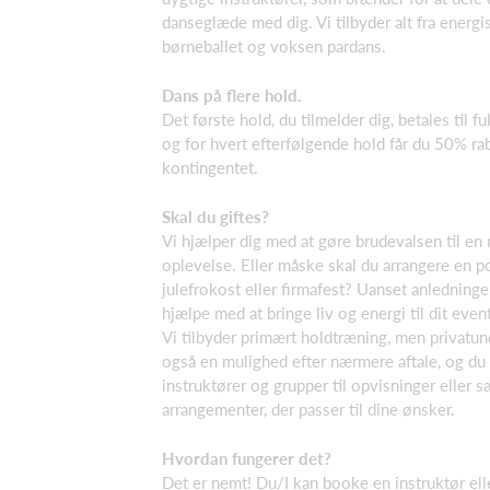
danseglæde med dig. Vi tilbyder alt fra energis
børneballet og voksen pardans.
Dans på flere hold.
Det første hold, du tilmelder dig, betales til f
og for hvert efterfølgende hold får du 50% ra
kontingentet.
Skal du giftes?
Vi hjælper dig med at gøre brudevalsen til e
oplevelse. Eller måske skal du arrangere en p
julefrokost eller firmafest? Uanset anledningen 
hjælpe med at bringe liv og energi til dit event
Vi tilbyder primært holdtræning, men privatun
også en mulighed efter nærmere aftale, og d
instruktører og grupper til opvisninger eller s
arrangementer, der passer til dine ønsker.
Hvordan fungerer det?
Det er nemt! Du/I kan booke en instruktør elle