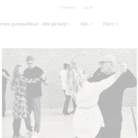
Tilmelding
Log på
rnes gymnastiksal - klik på hold
Info
Flere