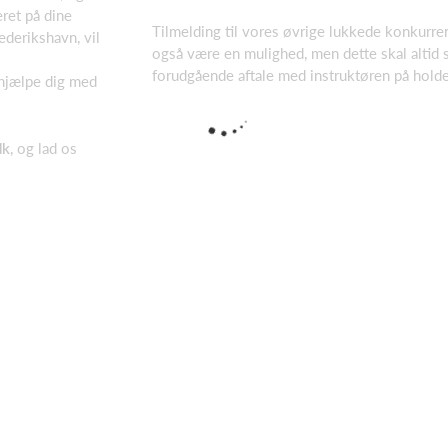
eret på dine
Tilmelding til vores øvrige lukkede konkurr
derikshavn, vil
også være en mulighed, men dette skal altid 
forudgående aftale med instruktøren på holde
t hjælpe dig med
dk
, og lad os