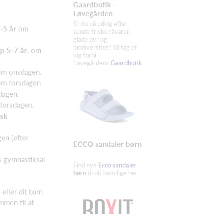
Gaardbutik -
Løvegården
Er du på udkig efter
3-5 år
om
sunde friske råvarer,
glade dyr og
biodiversitet? Så tag et
p 5-7 år
. om
kig forbi
Løvegårdens
Gaardbutik
m onsdagen.
m torsdagen
agen.
torsdagen.
isk
gen (efter
ECCO sandaler børn
s gymnastiksal
Find nye
Ecco sandaler
børn
til dit barn lige her
 eller dit barn
mmen til at