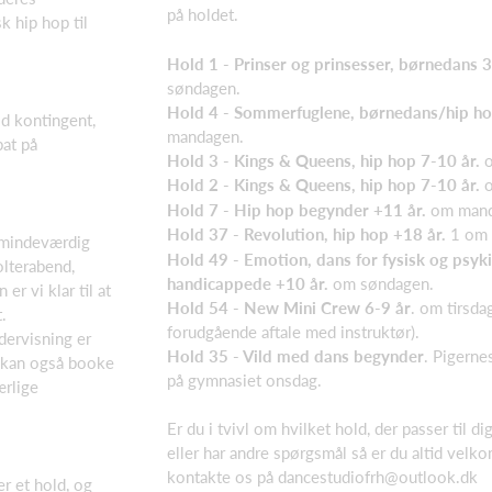
på holdet.
k hip hop til
Hold 1 - Prinser og prinsesser, børnedans 
søndagen.
Hold 4 - Sommerfuglene, børnedans/hip ho
uld kontingent,
mandagen.
bat på
Hold 3 - Kings & Queens, hip hop 7-10 år.
o
Hold 2 - Kings & Queens, hip hop 7-10 år.
o
Hold 7 - Hip hop begynder +11 år.
om mand
Hold 37 - Revolution, hip hop +18 år.
1 om 
n mindeværdig
Hold 49 - Emotion, dans for fysisk og psyk
olterabend,
handicappede +10 år.
om søndagen.
er vi klar til at
Hold 54 - New Mini Crew 6-9 år
. om tirsda
.
forudgående aftale med instruktør).
dervisning er
Hold 35 - Vild med dans begynder
. Pigerne
u kan også booke
på gymnasiet onsdag.
ærlige
Er du i tvivl om hvilket hold, der passer til dig
eller har andre spørgsmål så er du altid velko
kontakte os på
dancestudiofrh@outlook.dk
r et hold, og