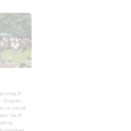
Søg skatterådgivning
i Aarhus
Søg skatterådgivning i
Aarhus
hos RéVision+ og
få professionel hjælp fra
erfarne skatterådgivere.
visning til
l i Bangsbo.
er var smil på
en. Tak til
ede op.
k.com/share...