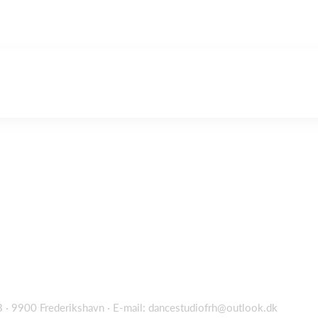
 · 9900 Frederikshavn · E-mail:
dancestudiofrh@outlook.dk