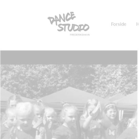
Forside
H