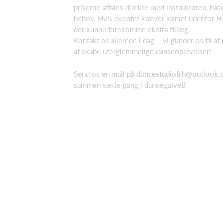
priserne aftales direkte med instruktøren, bas
behov. Hvis eventet kræver kørsel udenfor Fre
der kunne forekomme ekstra tillæg.
Kontakt os allerede i dag – vi glæder os til a
at skabe uforglemmelige danseoplevelser!
Send os en mail på
dancestudiofrh@outlook.
sammen sætte gang i dansegulvet!