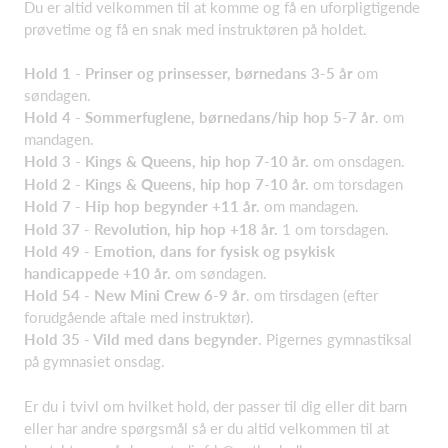
Du er altid velkommen til at komme og få en uforpligtigende
prø
vetime og få en snak med instruktøren på holdet.
Hold 1 - Prinser og prinsesser, børnedans 3-5 år
om
søndagen.
Hold 4 - Sommerfuglene, børnedans/hip hop 5-7 år
. om
mandagen.
Hold 3 - Kings & Queens, hip hop 7-10 år.
om onsdagen.
Hold 2 - Kings & Queens, hip hop 7-10 år.
om torsdagen
Hold 7 - Hip hop begynder +11 år.
om mandagen.
Hold 37 - Revolution, hip hop +18 år.
1 om torsdagen.
Hold 49 - Emotion, dans for fysisk og psykisk
handicappede +10 år.
om søndagen.
Hold 54 - New Mini Crew 6-9 år
. om tirsdagen (efter
forudgående aftale med instruktør).
Hold 35 - Vild med dans begynder
. Pigernes gymnastiksal
på gymnasiet onsdag.
Er du i tvivl om hvilket hold, der passer til dig eller dit barn
eller har andre spørgsmål så er du altid velkommen til at