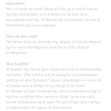
oplevelser!
Hos os finder du bredt udbud af hold og et solidt hold af
dygtige instruktører, som brænder for at dele deres
danseglæde med dig. Vi tilbyder alt fra energisk hip hop til
børneballet og voksen pardans.
Dans på flere hold.
Det første hold, du tilmelder dig, betales til fuld kontingent,
og for hvert efterfølgende hold får du 50% rabat på
kontingentet.
Skal du giftes?
Vi hjælper dig med at gøre brudevalsen til en mindeværdig
oplevelse. Eller måske skal du arrangere en polterabend,
julefrokost eller firmafest? Uanset anledningen er vi klar til
at hjælpe med at bringe liv og energi til dit event.
Vi tilbyder primært holdtræning, men privatundervisning er
også en mulighed efter nærmere aftale, og du kan også
booke instruktører og grupper til opvisninger eller særlige
arrangementer, der passer til dine ønsker.