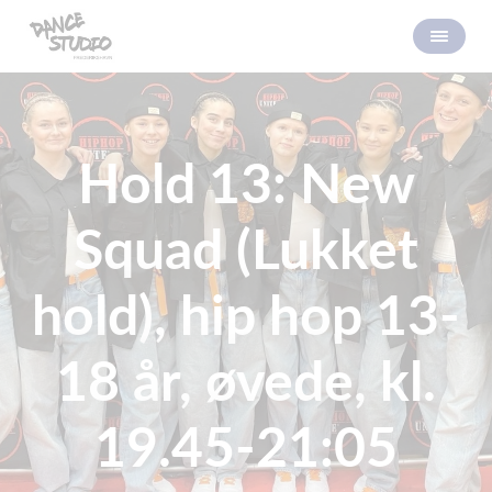
Hold 13: New
Squad (Lukket
hold), hip hop 13-
18 år, øvede, kl.
19.45-21:05