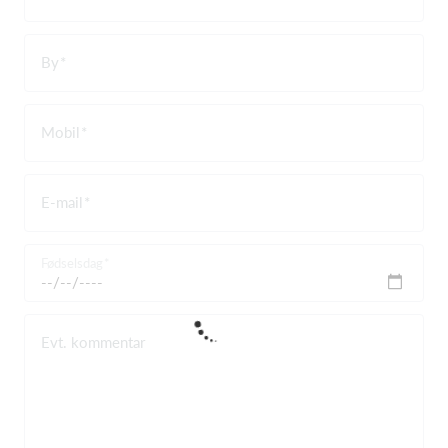
By
Mobil
E-mail
Fødselsdag
Evt. kommentar