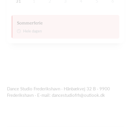
31
1
2
3
4
5
6
Sommerferie
Hele dagen
Dance Studio Frederikshavn · Hånbækvej 32 B · 9900
Frederikshavn · E-mail:
dancestudiofrh@outlook.dk