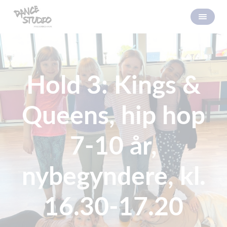
Hold 3: Kings &
Queens, hip hop
7-10 år,
nybegyndere, kl.
16.30-17.20